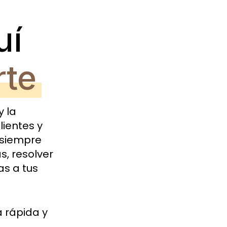
uí
rte
y la
lientes y
 siempre
s, resolver
as a tus
 rápida y