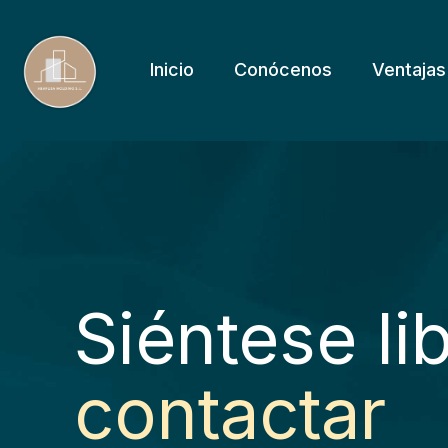
Inicio
Conócenos
Ventajas
Siéntese li
contactar