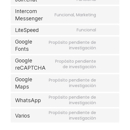
service
Consent
wordpress
to
Intercom
service
Funcional, Marketing
Consent
join.chat
Messenger
to
service
LiteSpeed
Funcional
Consent
intercom-
to
messenger
Google
Propósito pendiente de
service
Consent
investigación
litespeed
Fonts
to
service
Google
Propósito pendiente
google-
Consent
de investigación
reCAPTCHA
fonts
to
service
Google
Propósito pendiente de
google-
Consent
investigación
Maps
recaptcha
to
service
Propósito pendiente de
WhatsApp
google-
Consent
investigación
maps
to
Propósito pendiente de
service
Varios
Consent
investigación
whatsapp
to
service