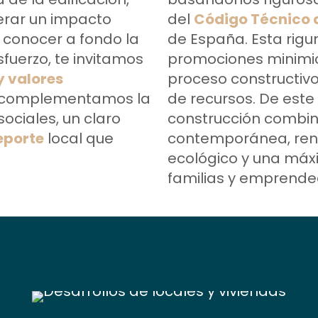
rar un impacto
del
Código Técnico d
a conocer a fondo la
de España. Esta rig
esfuerzo, te invitamos
promociones minimic
y valores
proceso constructiv
mo complementamos la
de recursos. De est
ociales, un claro
construcción combina
eporte
local que
contemporánea, rent
ecológico y una máx
familias y emprende